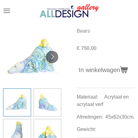
Ga
direct
naar
de
Bears
hoofdinhoud
€ 750,00
In winkelwagen
Materiaal: Acrylaat en
acrylaat verf
Afmetingen: 45x62x30cm.
Gewicht: