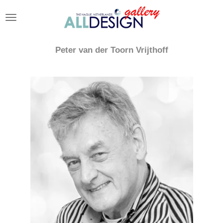
Ga
direct
naar
de
Peter van der Toorn Vrijthoff
hoofdinhoud