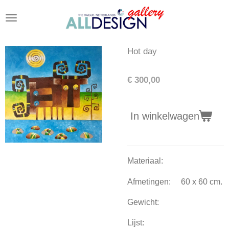
Ga
direct
naar
de
Hot day
hoofdinhoud
€ 300,00
In winkelwagen
Materiaal:
Afmetingen: 60 x 60 cm.
Gewicht:
Lijst: